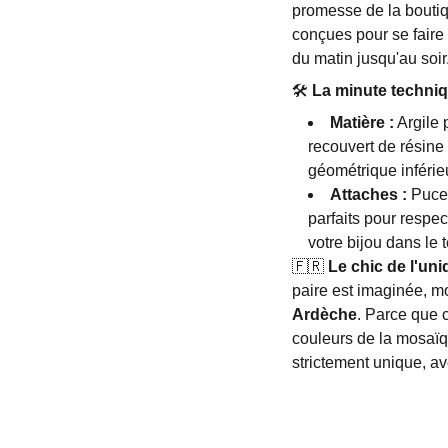
promesse de la boutiq
conçues pour se faire 
du matin jusqu'au soir
🛠️
La minute techniq
Matière :
Argile 
recouvert de résine p
géométrique inférie
Attaches :
Puces
parfaits pour respec
votre bijou dans le 
🇫🇷
Le chic de l'uni
paire est imaginée, 
Ardèche
. Parce que 
couleurs de la mosaïqu
strictement unique, a