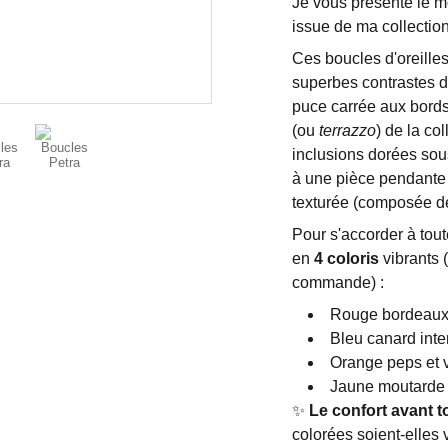
Je vous présente le 
issue de ma collectio
Ces boucles d'oreille
superbes contrastes d
puce carrée aux bords
(ou
terrazzo
) de la co
inclusions dorées sous
à une pièce pendante 
texturée (composée de 
Pour s'accorder à tout
en
4 coloris
vibrants 
commande) :
Rouge bordeaux
Bleu canard int
Orange peps et 
Jaune moutarde
✨
Le confort avant t
colorées soient-elles 