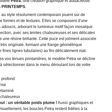
modèle
Petra
, une création graphique et audacieuse
n
PRINTEMPS
.
s au style résolument contemporain jouent sur de
e formes et de textures. Elles se composent d'une
 adoucis, arborant le lumineux motif façon mosaïque
llection, avec ses teintes chaleureuses et ses délicates
 une résine brillante. Cette puce est joliment associée
très originale, formant une frange géométrique
fines lignes tubulaires) au fini délicatement mat.
es vos tenues printanières, le modèle Petra se décline
(à sélectionner dans le menu déroulant lors de votre
 profond
ense
vitaminé
 chaleureux
out : un véritable poids plume !
Aussi graphiques et
visuellement, les boucles Petra restent fidèles à la